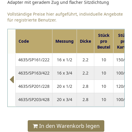
Adapter mit geradem Zug und flacher Sitzdichtung
Vollständige Preise hier aufgeführt, individuelle Angebote
für registrierte Benutzer.
Stück
Stück
Code
Messung
Dicke
pro
pro
Beutel
Karton
4635/SP161/222
16 x 1/2
2.2
10
150/300
4635/SP163/422
16 x 3/4
2.2
10
100/200
4635/SP201/228
20 x 1/2
2.8
10
120/250
4635/SP203/428
20 x 3/4
2.8
10
100/200
In den Warenkorb legen