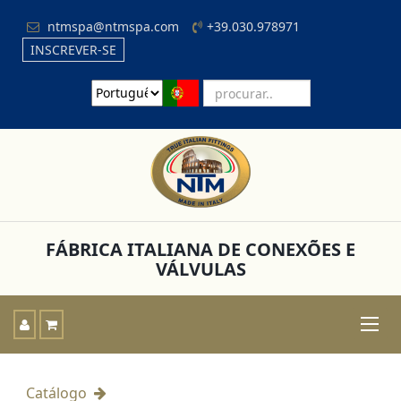
ntmspa@ntmspa.com
+39.030.978971
INSCREVER-SE
FÁBRICA ITALIANA DE CONEXÕES E
VÁLVULAS
Toggle
naviga
Catálogo