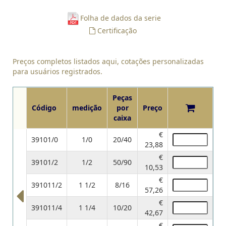
Folha de dados da serie
Certificação
Preços completos listados aqui, cotações personalizadas
para usuários registrados.
Peças
Código
medição
por
Preço
caixa
€
39101/0
1/0
20/40
23,88
€
39101/2
1/2
50/90
10,53
€
391011/2
1 1/2
8/16
57,26
€
391011/4
1 1/4
10/20
42,67
€