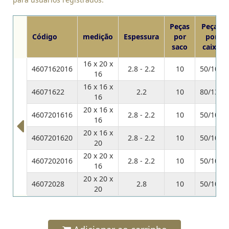
Peças
Peças
Código
medição
Espessura
por
por
saco
caixa
16 x 20 x
4607162016
2.8 - 2.2
10
50/100
16
16 x 16 x
46071622
2.2
10
80/130
16
20 x 16 x
4607201616
2.8 - 2.2
10
50/100
16
20 x 16 x
4607201620
2.8 - 2.2
10
50/100
20
20 x 20 x
4607202016
2.8 - 2.2
10
50/100
16
20 x 20 x
46072028
2.8
10
50/100
20