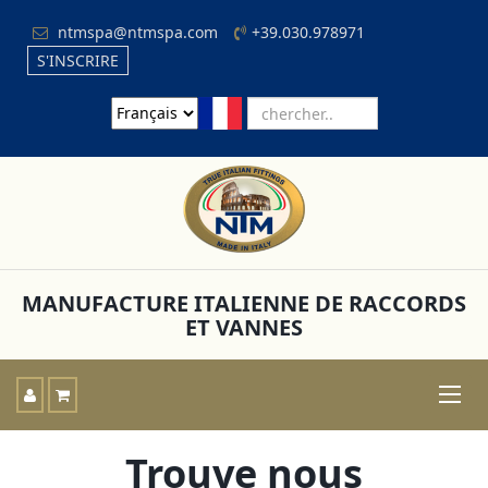
ntmspa@ntmspa.com
+39.030.978971
S'INSCRIRE
MANUFACTURE ITALIENNE DE RACCORDS
ET VANNES
Toggle
naviga
Trouve nous