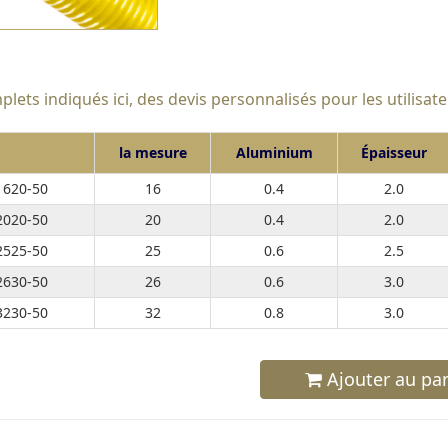
plets indiqués ici, des devis personnalisés pour les utilisat
la mesure
Aluminium
Épaisseur
620-50
16
0.4
2.0
020-50
20
0.4
2.0
525-50
25
0.6
2.5
630-50
26
0.6
3.0
230-50
32
0.8
3.0
Ajouter au pan