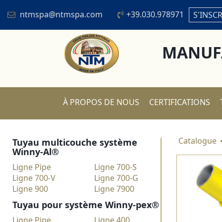
ntmspa@ntmspa.com
+39.030.978971
S'INSC
MANUFA
À PROPOS DE NOUS
CERTIFICATIONS
Catalogue
Tuyau multicouche système
Winny-Al®
Ligne Pipe
Ligne 700-S
Ligne 700-V
Ligne 700-G
Ligne 900
Ligne 7900
Tuyau pour système Winny-pex®
Ligne Pipe
Ligne 400