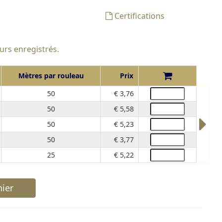
Certifications
eurs enregistrés.
Mètres par rouleau
Prix
50
€ 3,76
50
€ 5,58
50
€ 5,23
50
€ 3,77
25
€ 5,22
ier