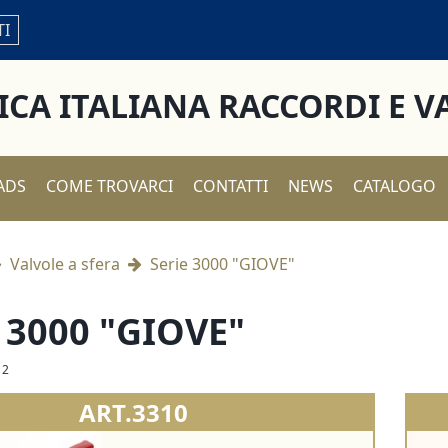
TI
ICA ITALIANA RACCORDI E V
ADS
COME TROVARCI
CONTATTI
NEWS
CATALOGO
Valvole a sfera
Serie 3000 "GIOVE"
e 3000 "GIOVE"
12
ART.3310