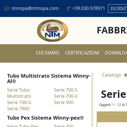
ntmspa@ntmspa.com
+39.030.978971
ISCRIVI
FABBR
CHI SIAMO
CERTIFICAZIONI
DOWNLO
Catalogo
Tubo Multistrato Sistema Winny-
Al®
Serie Tubo
Serie 700-S
Seri
Multistrato
Serie 700-V
Serie 700-G
Serie 900
Oggetti: 1 - 12 di 
Serie 7900
Tubo Pex Sistema Winny-pex®
Serie Tubo Pex
Serie 400