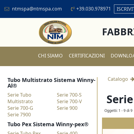
ntmspa@ntmspa.com
+39.030.978971
ISCRIVI
FABBR
CHI SIAMO
CERTIFICAZIONI
DOWNLO
Catalogo
Tubo Multistrato Sistema Winny-
Al®
Serie Tubo
Serie 700-S
Seri
Multistrato
Serie 700-V
Serie 700-G
Serie 900
Oggetti: 1 - 9 di 9
Serie 7900
Tubo Pex Sistema Winny-pex®
Serie Tubo Pex
Serie 400