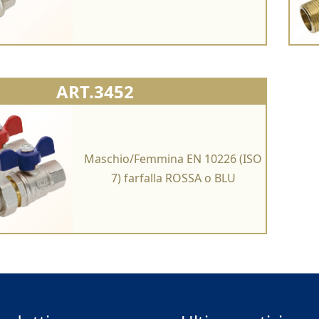
ART.3452
Maschio/Femmina EN 10226 (ISO
7) farfalla ROSSA o BLU