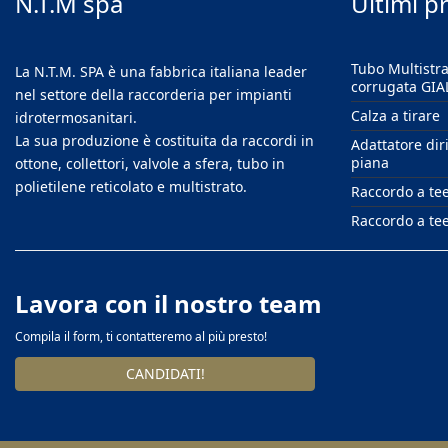
N.T.M spa
Ultimi p
Tubo Multistr
La N.T.M. SPA è una fabbrica italiana leader
corrugata GIA
nel settore della raccorderia per impianti
Calza a tirare
idrotermosanitari.
La sua produzione è costituita da raccordi in
Adattatore dir
piana
ottone, collettori, valvole a sfera, tubo in
polietilene reticolato e multistrato.
Raccordo a te
Raccordo a tee
Lavora con il nostro team
Compila il form, ti contatteremo al più presto!
CANDIDATI!