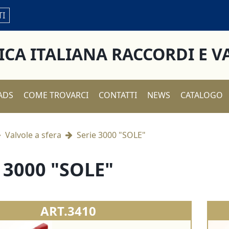
TI
ICA ITALIANA RACCORDI E V
ADS
COME TROVARCI
CONTATTI
NEWS
CATALOGO
Valvole a sfera
Serie 3000 "SOLE"
e 3000 "SOLE"
ART.3410